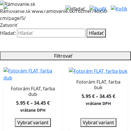
Rámovanie.sk
www.ramovanie.sk/rozmer/40x50-
cm/page/5/
Zatvoriť
Hľadať:
Hľadať
Filtrovať
Fotorám FLAT, farba
buk
Fotorám FLAT, farba
dub
Price
5.95
€
–
34.45
€
Price
5.95
€
–
34.45
€
range:
vrátane DPH
range:
5.95 €
vrátane DPH
5.95 €
throu
Vybrať variant
Vybrať variant
through
34.45 €
34.45 €