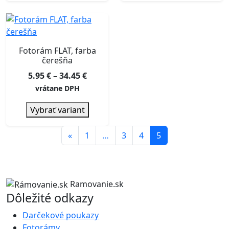
Fotorám FLAT, farba
čerešňa
Price
5.95
€
–
34.45
€
range:
vrátane DPH
5.95 €
Vybrať variant
through
34.45 €
«
1
…
3
4
5
Ramovanie.sk
Dôležité odkazy
Darčekové poukazy
Fotorámy