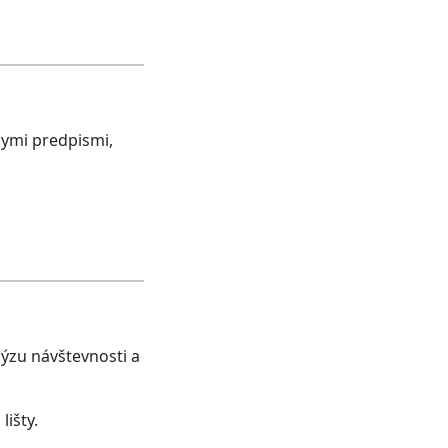
nymi predpismi,
ýzu návštevnosti a
išty.