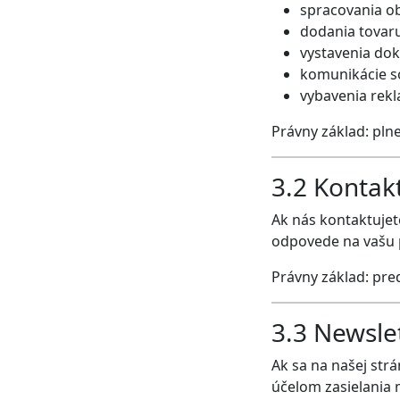
spracovania o
dodania tovar
vystavenia do
komunikácie s
vybavenia rekl
Právny základ: pln
3.2 Kontak
Ak nás kontaktujet
odpovede na vašu 
Právny základ: pre
3.3 Newsle
Ak sa na našej str
účelom zasielania 