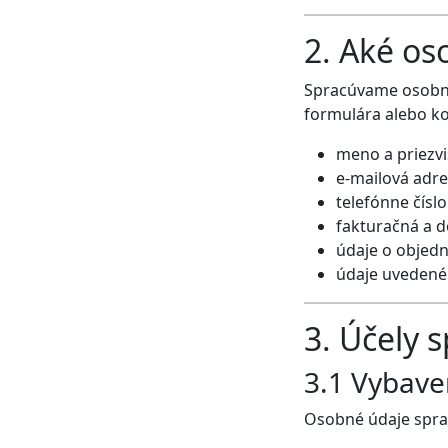
2. Aké o
Spracúvame osobné 
formulára alebo ko
meno a priezv
e-mailová adr
telefónne číslo
fakturačná a 
údaje o objed
údaje uvedené
3. Účely 
3.1 Vybave
Osobné údaje spra