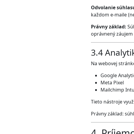
Odvolanie súhlas
každom e-maile (ne
Právny základ:
Súh
oprávnený záujem p
3.4 Analyt
Na webovej stránke
Google Analyti
Meta Pixel
Mailchimp Intu
Tieto nástroje vyu
Právny základ: súh
4. Príjem