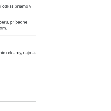
í odkaz priamo v
beru, prípadne
kom.
ie reklamy, najmä: