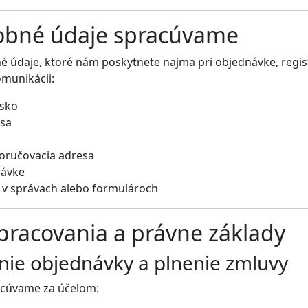
sobné údaje spracúvame
údaje, ktoré nám poskytnete najmä pri objednávke, registr
munikácii:
isko
esa
doručovacia adresa
návke
 v správach alebo formulároch
spracovania a právne základy
nie objednávky a plnenie zmluvy
cúvame za účelom: