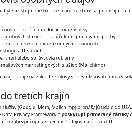
byť sprístupnené tretím stranám, ktoré sa podieľajú na p
očnosti — za účelom doručenia zásielky
 platobných služieb — za účelom spracovania platby
 — za účelom splnenia zákonných povinností
ostingu a IT služieb
artneri alebo správcovia reklamy
-mailových marketingových služieb (Mailchimp)
acúvajú údaje na základe zmluvy s prevádzkovateľom a v sú
do tretích krajín
 služby (Google, Meta, Mailchimp) prenášajú údaje do USA. 
e Data Privacy Framework a
poskytujú primerané záruky o
, čím zabezpečujú bezpečnosť údajov na úrovni EÚ.