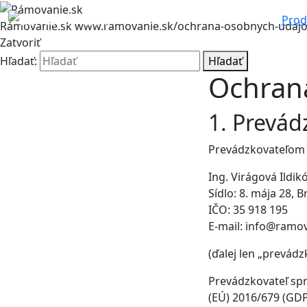
Prod
Rámovanie.sk
www.ramovanie.sk/ochrana-osobnych-udajo
Zatvoriť
Hľadať:
Hľadať
Ochran
1. Prevád
Prevádzkovateľom 
Ing. Virágová Ildik
Sídlo: 8. mája 28, B
IČO: 35 918 195
E-mail: info@ramov
(ďalej len „prevádz
Prevádzkovateľ sp
(EÚ) 2016/679 (GDP