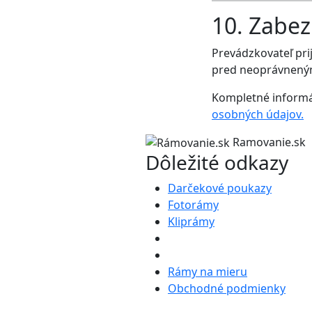
10. Zabe
Prevádzkovateľ pri
pred neoprávneným
Kompletné informá
osobných údajov.
Ramovanie.sk
Dôležité odkazy
Darčekové poukazy
Fotorámy
Kliprámy
Rámy na mieru
Obchodné podmienky