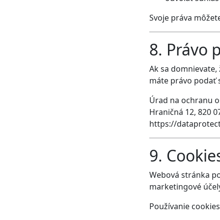
Svoje práva môžete
8. Právo 
Ak sa domnievate, 
máte právo podať s
Úrad na ochranu o
Hraničná 12, 820 07
https://dataprotec
9. Cookie
Webová stránka po
marketingové účely
Používanie cookies