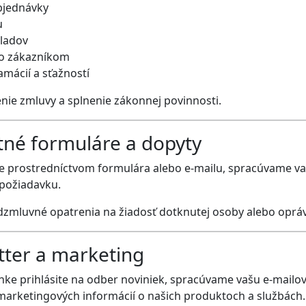
bjednávky
u
kladov
o zákazníkom
amácií a sťažností
enie zmluvy a splnenie zákonnej povinnosti.
tné formuláre a dopyty
e prostredníctvom formulára alebo e-mailu, spracúvame va
požiadavku.
dzmluvné opatrenia na žiadosť dotknutej osoby alebo oprá
tter a marketing
ánke prihlásite na odber noviniek, spracúvame vašu e-mailo
marketingových informácií o našich produktoch a službách.