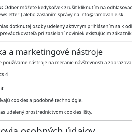
u:
Odber môžete kedykoľvek zrušiť kliknutím na odhlasovac
wsletteri) alebo zaslaním správy na info@ramovanie.sk.
las dotknutej osoby udelený aktívnym prihlásením sa k od
revádzkovateľa pri zasielaní noviniek existujúcim zákazní
ika a marketingové nástroje
 používame nástroje na meranie návštevnosti a zobrazovan
cs 4
it
žívajú cookies a podobné technológie.
las udelený prostredníctvom cookies lišty.
covia osobných údajov