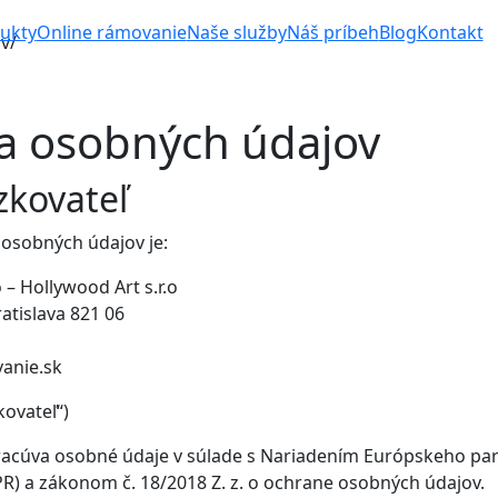
ukty
Online rámovanie
Naše služby
Náš príbeh
Blog
Kontakt
v/
a osobných údajov
zkovateľ
osobných údajov je:
ó – Hollywood Art s.r.o
ratislava 821 06
anie.sk
kovateľ“)
racúva osobné údaje v súlade s Nariadením Európskeho pa
R) a zákonom č. 18/2018 Z. z. o ochrane osobných údajov.