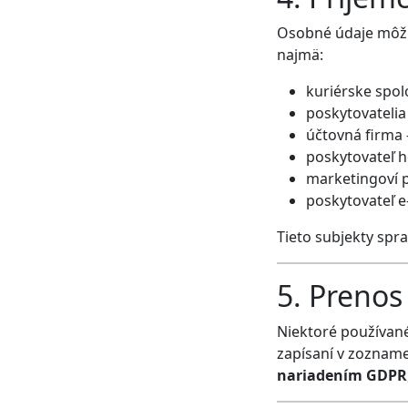
Osobné údaje môžu 
najmä:
kuriérske spol
poskytovatelia
účtovná firma
poskytovateľ h
marketingoví p
poskytovateľ e
Tieto subjekty spr
5. Prenos 
Niektoré používané
zapísaní v zoznam
nariadením GDPR