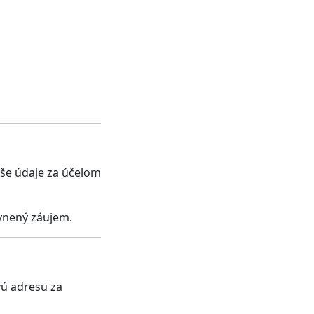
še údaje za účelom
vnený záujem.
vú adresu za