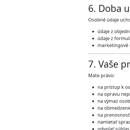
6. Doba 
Osobné údaje ucho
údaje z objedn
údaje z formu
marketingové 
7. Vaše p
Máte právo:
na prístup k 
na opravu nep
na výmaz osob
na obmedzenie
na prenosnosť
namietať spra
odvolať súhlas