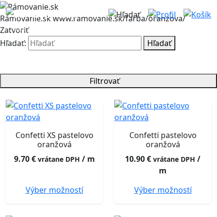
Rámovanie.sk
www.ramovanie.sk/farba/oranzova/
Zatvoriť
Hľadať:
Hľadať
Filtrovať
Confetti XS pastelovo
Confetti pastelovo
oranžová
oranžová
9.70
€
/ m
10.90
€
/
vrátane DPH
vrátane DPH
m
Výber možností
Výber možností