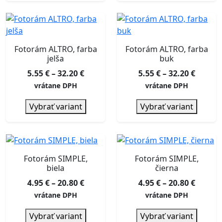
Fotorám ALTRO, farba
Fotorám ALTRO, farba
jelša
buk
Price
Price
5.55
€
–
32.20
€
5.55
€
–
32.20
€
range:
range:
vrátane DPH
vrátane DPH
5.55 €
5.55 €
Vybrať variant
Vybrať variant
through
throu
32.20 €
32.20 €
Fotorám SIMPLE,
Fotorám SIMPLE,
biela
čierna
Price
Price
4.95
€
–
20.80
€
4.95
€
–
20.80
€
range:
range:
vrátane DPH
vrátane DPH
4.95 €
4.95 €
Vybrať variant
Vybrať variant
through
throu