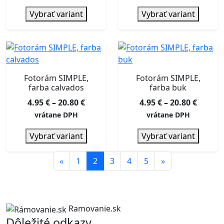
4.95 €
4.95 €
Vybrať variant
Vybrať variant
through
throu
20.80 €
20.80 €
Fotorám SIMPLE,
Fotorám SIMPLE,
farba calvados
farba buk
Price
Price
4.95
€
–
20.80
€
4.95
€
–
20.80
€
range:
range:
vrátane DPH
vrátane DPH
4.95 €
4.95 €
Vybrať variant
Vybrať variant
through
throu
20.80 €
20.80 €
«
1
2
3
4
5
»
Ramovanie.sk
Dôležité odkazy