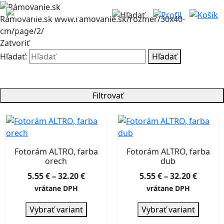
Rámovanie.sk
www.ramovanie.sk/rozmer/30x40-
cm/page/2/
Zatvoriť
Hľadať:
Hľadať
Filtrovať
Fotorám ALTRO, farba
Fotorám ALTRO, farba
orech
dub
Price
Price
5.55
€
–
32.20
€
5.55
€
–
32.20
€
range:
range:
vrátane DPH
vrátane DPH
5.55 €
5.55 €
Vybrať variant
Vybrať variant
through
throu
32.20 €
32.20 €