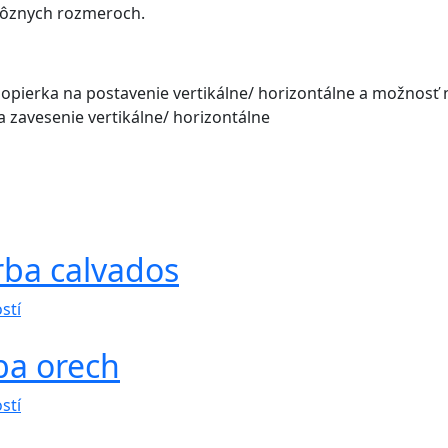
 rôznych rozmeroch.
opierka na postavenie vertikálne/ horizontálne a možnosť n
zavesenie vertikálne/ horizontálne
rba calvados
Tento
stí
produkt
ba orech
má
viacero
Tento
variantov.
stí
produkt
Možnosti