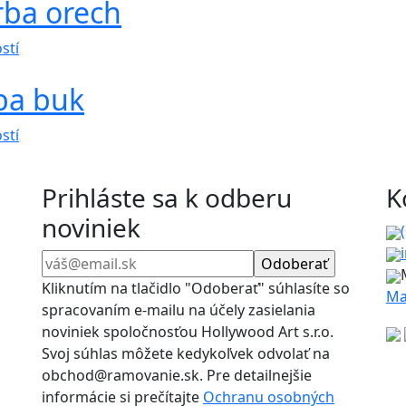
rba orech
má
si
viacero
môžete
Tento
variantov.
vybrať
stí
produkt
Možnosti
na
ba buk
má
si
stránke
viacero
môžete
produktu.
Tento
variantov.
vybrať
stí
produkt
Možnosti
na
má
si
stránke
Prihláste sa k odberu
K
viacero
môžete
produktu.
noviniek
variantov.
vybrať
Možnosti
na
si
stránke
môžete
produktu.
Kliknutím na tlačidlo "Odoberať" súhlasíte so
Ma
vybrať
spracovaním e-mailu na účely zasielania
na
noviniek spoločnosťou Hollywood Art s.r.o.
stránke
Svoj súhlas môžete kedykoľvek odvolať na
produktu.
obchod@ramovanie.sk. Pre detailnejšie
informácie si prečítajte
Ochranu osobných