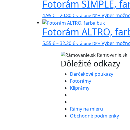
Fotorám SIMPLE, fa
5.55 €
through
Price
32.20 €
4.95
€
–
20.80
€
Výber možno
vrátane DPH
range:
Fotorám ALTRO, far
4.95 €
through
Price
20.80 €
5.55
€
–
32.20
€
Výber možno
vrátane DPH
range:
Ramovanie.sk
5.55 €
Dôležité odkazy
through
32.20 €
Darčekové poukazy
Fotorámy
Kliprámy
Rámy na mieru
Obchodné podmienky