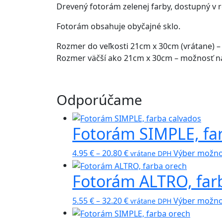
Drevený fotorám zelenej farby, dostupný v
Fotorám obsahuje obyčajné sklo.
Rozmer do veľkosti 21cm x 30cm (vrátane) – 
Rozmer väčší ako 21cm x 30cm – možnosť na 
Odporúčame
Fotorám SIMPLE, fa
Price
4.95
€
–
20.80
€
Výber možno
vrátane DPH
range:
Fotorám ALTRO, far
4.95 €
through
Price
20.80 €
5.55
€
–
32.20
€
Výber možno
vrátane DPH
range: