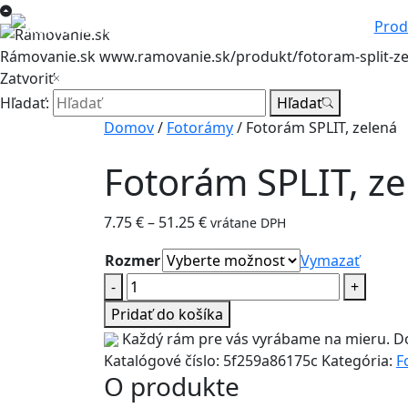
Prod
Rámovanie.sk
www.ramovanie.sk/produkt/fotoram-split-ze
Zatvoriť
Hľadať:
Hľadať
Domov
/
Fotorámy
/ Fotorám SPLIT, zelená
Fotorám SPLIT, ze
Price
7.75
€
–
51.25
€
vrátane DPH
range:
Rozmer
Vymazať
7.75 €
množstvo
-
through
+
Fotorám
51.25 €
Pridať do košíka
SPLIT,
Každý rám pre vás vyrábame na mieru. Do
zelená
Katalógové číslo:
5f259a86175c
Kategória:
F
O produkte