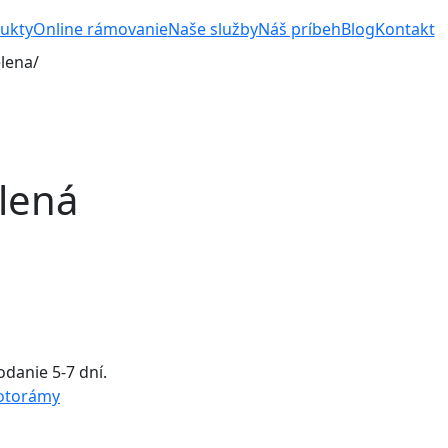
ukty
Online rámovanie
Naše služby
Náš príbeh
Blog
Kontakt
lena/
lená
danie 5-7 dní.
otorámy