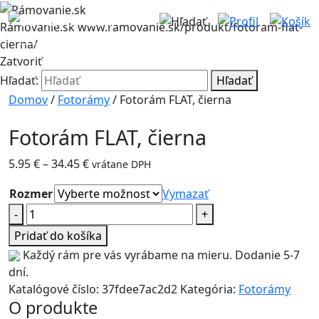
Rámovanie.sk
www.ramovanie.sk/produkt/fotoram-flat-
cierna/
Zatvoriť
Hľadať:
Hľadať
Domov
/
Fotorámy
/ Fotorám FLAT, čierna
Fotorám FLAT, čierna
Price
5.95
€
–
34.45
€
vrátane DPH
range:
Rozmer
Vymazať
5.95 €
množstvo
-
through
+
Fotorám
34.45 €
Pridať do košíka
FLAT,
Každý rám pre vás vyrábame na mieru. Dodanie 5-7
čierna
dní.
Katalógové číslo:
37fdee7ac2d2
Kategória:
Fotorámy
O produkte