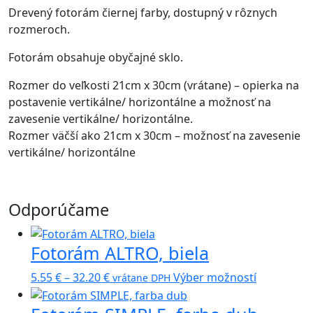
Drevený fotorám čiernej farby, dostupný v rôznych
rozmeroch.
Fotorám obsahuje obyčajné sklo.
Rozmer do veľkosti 21cm x 30cm (vrátane) – opierka na
postavenie vertikálne/ horizontálne a možnosť na
zavesenie vertikálne/ horizontálne.
Rozmer väčší ako 21cm x 30cm – možnosť na zavesenie
vertikálne/ horizontálne
Odporúčame
Fotorám ALTRO, biela
Price
Tento
5.55
€
–
32.20
€
Výber možností
vrátane DPH
range:
produkt
5.55 €
má