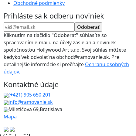
stránke
Obchodné podmienky
produktu.
Prihláste sa k odberu noviniek
Kliknutím na tlačidlo "Odoberať" súhlasíte so
spracovaním e-mailu na účely zasielania noviniek
spoločnosťou Hollywood Art s.r.o. Svoj súhlas môžete
kedykoľvek odvolať na obchod@ramovanie.sk. Pre
detailnejšie informácie si prečítajte
Ochranu osobných
údajov.
Kontaktné údaje
(+421) 905 650 201
info@ramovanie.sk
Miletičova 69,Bratislava
Mapa