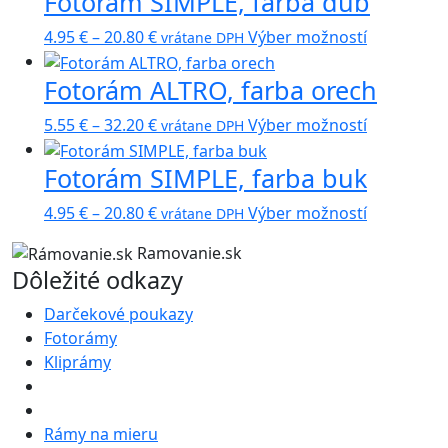
Fotorám SIMPLE, farba dub
through
viacero
Price
Tento
4.95
€
–
20.80
€
Výber možností
vrátane DPH
32.20 €
variantov.
range:
produkt
Možnosti
Fotorám ALTRO, farba orech
4.95 €
má
si
through
viacero
môžete
Price
Tento
5.55
€
–
32.20
€
Výber možností
vrátane DPH
20.80 €
variantov.
vybrať
range:
produkt
Možnosti
na
Fotorám SIMPLE, farba buk
5.55 €
má
si
stránke
through
viacero
môžete
Price
Tento
produktu.
4.95
€
–
20.80
€
Výber možností
vrátane DPH
32.20 €
variantov.
vybrať
range:
produkt
Možnosti
na
Ramovanie.sk
4.95 €
má
si
Dôležité odkazy
stránke
through
viacero
môžete
produktu.
20.80 €
variantov.
Darčekové poukazy
vybrať
Možnosti
Fotorámy
na
si
Kliprámy
stránke
môžete
produktu.
vybrať
na
Rámy na mieru