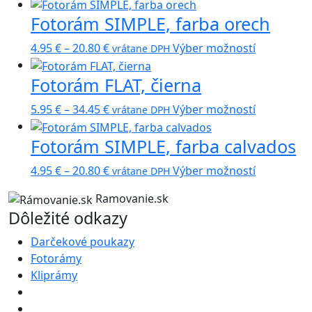
range:
produkt
Fotorám SIMPLE, farba orech
4.95 €
má
through
viacero
Price
Tento
4.95
€
–
20.80
€
Výber možností
vrátane DPH
20.80 €
variantov.
range:
produkt
Možnosti
Fotorám FLAT, čierna
4.95 €
má
si
through
viacero
môžete
Price
Tento
5.95
€
–
34.45
€
Výber možností
vrátane DPH
20.80 €
variantov.
vybrať
range:
produkt
Možnosti
na
Fotorám SIMPLE, farba calvados
5.95 €
má
si
stránke
through
viacero
môžete
Price
Tento
produktu.
4.95
€
–
20.80
€
Výber možností
vrátane DPH
34.45 €
variantov.
vybrať
range:
produkt
Možnosti
na
Ramovanie.sk
4.95 €
má
si
Dôležité odkazy
stránke
through
viacero
môžete
produktu.
20.80 €
variantov.
Darčekové poukazy
vybrať
Možnosti
Fotorámy
na
si
Kliprámy
stránke
môžete
produktu.
vybrať