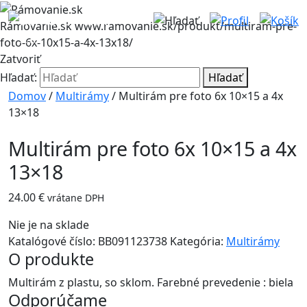
Rámovanie.sk
www.ramovanie.sk/produkt/multiram-pre-
foto-6x-10x15-a-4x-13x18/
Zatvoriť
Hľadať:
Hľadať
Domov
/
Multirámy
/ Multirám pre foto 6x 10×15 a 4x
13×18
Multirám pre foto 6x 10×15 a 4x
13×18
24.00
€
vrátane DPH
Nie je na sklade
Katalógové číslo:
BB091123738
Kategória:
Multirámy
O produkte
Multirám z plastu, so sklom. Farebné prevedenie : biela
Odporúčame