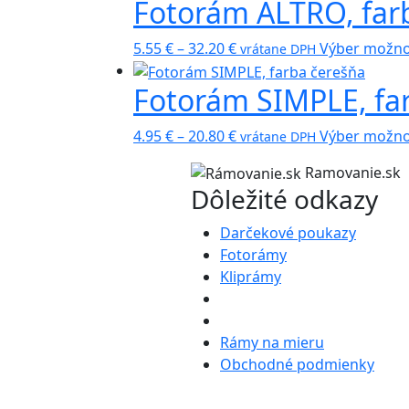
Fotorám ALTRO, farb
5.55 €
through
Price
32.20 €
5.55
€
–
32.20
€
Výber možno
vrátane DPH
range:
Fotorám SIMPLE, fa
5.55 €
through
Price
32.20 €
4.95
€
–
20.80
€
Výber možno
vrátane DPH
range:
Ramovanie.sk
4.95 €
Dôležité odkazy
through
20.80 €
Darčekové poukazy
Fotorámy
Kliprámy
Rámy na mieru
Obchodné podmienky