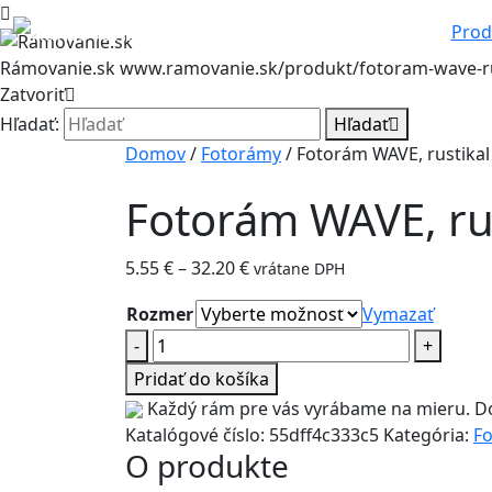
Prod
Rámovanie.sk
www.ramovanie.sk/produkt/fotoram-wave-ru
Zatvoriť
Hľadať:
Hľadať
Domov
/
Fotorámy
/ Fotorám WAVE, rustikal
Fotorám WAVE, rus
Price
5.55
€
–
32.20
€
vrátane DPH
range:
Rozmer
Vymazať
5.55 €
množstvo
-
through
+
Fotorám
32.20 €
Pridať do košíka
WAVE,
Každý rám pre vás vyrábame na mieru. Do
rustikal
Katalógové číslo:
55dff4c333c5
Kategória:
F
O produkte