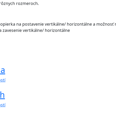
 rôznych rozmeroch.
opierka na postavenie vertikálne/ horizontálne a možnosť n
zavesenie vertikálne/ horizontálne
la
Tento
stí
produkt
ch
má
viacero
Tento
variantov.
stí
produkt
Možnosti