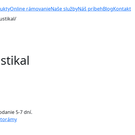
ukty
Online rámovanie
Naše služby
Náš príbeh
Blog
Kontakt
stikal/
tikal
danie 5-7 dní.
otorámy