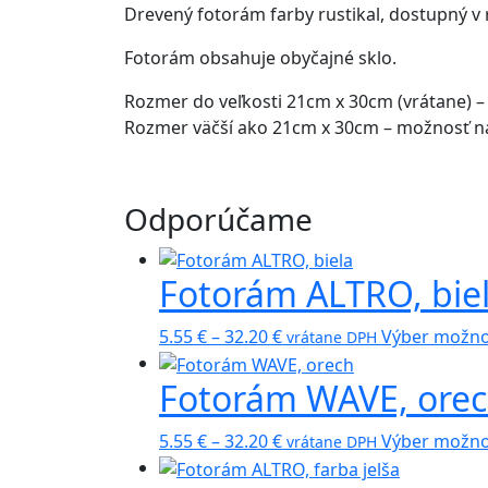
Drevený fotorám farby rustikal, dostupný v
Fotorám obsahuje obyčajné sklo.
Rozmer do veľkosti 21cm x 30cm (vrátane) – 
Rozmer väčší ako 21cm x 30cm – možnosť na 
Odporúčame
Fotorám ALTRO, bie
Price
5.55
€
–
32.20
€
Výber možno
vrátane DPH
range:
Fotorám WAVE, ore
5.55 €
through
Price
32.20 €
5.55
€
–
32.20
€
Výber možno
vrátane DPH
range: