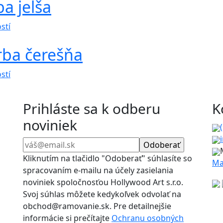
a jelša
má
si
viacero
môžete
Tento
variantov.
vybrať
stí
produkt
Možnosti
na
rba čerešňa
má
si
stránke
viacero
môžete
produktu.
Tento
variantov.
vybrať
stí
produkt
Možnosti
na
má
si
stránke
Prihláste sa k odberu
K
viacero
môžete
produktu.
noviniek
variantov.
vybrať
Možnosti
na
si
stránke
môžete
produktu.
Kliknutím na tlačidlo "Odoberať" súhlasíte so
Ma
vybrať
spracovaním e-mailu na účely zasielania
na
noviniek spoločnosťou Hollywood Art s.r.o.
stránke
Svoj súhlas môžete kedykoľvek odvolať na
produktu.
obchod@ramovanie.sk. Pre detailnejšie
informácie si prečítajte
Ochranu osobných