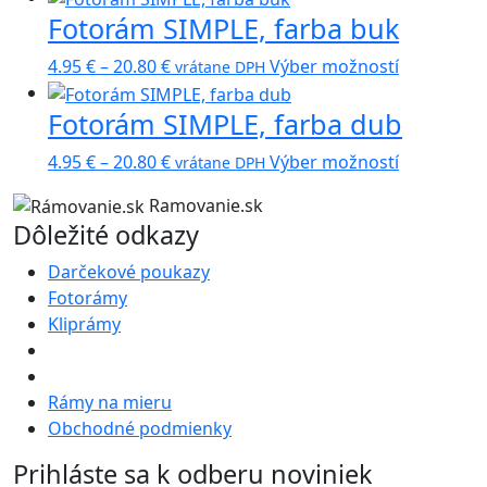
Možnosti
Fotorám SIMPLE, farba buk
5.95 €
má
si
through
viacero
môžete
Price
Tento
4.95
€
–
20.80
€
Výber možností
vrátane DPH
34.45 €
variantov.
vybrať
range:
produkt
Možnosti
na
Fotorám SIMPLE, farba dub
4.95 €
má
si
stránke
through
viacero
môžete
Price
Tento
produktu.
4.95
€
–
20.80
€
Výber možností
vrátane DPH
20.80 €
variantov.
vybrať
range:
produkt
Možnosti
na
Ramovanie.sk
4.95 €
má
si
Dôležité odkazy
stránke
through
viacero
môžete
produktu.
20.80 €
variantov.
Darčekové poukazy
vybrať
Možnosti
Fotorámy
na
si
Kliprámy
stránke
môžete
produktu.
vybrať
na
Rámy na mieru
stránke
Obchodné podmienky
produktu.
Prihláste sa k odberu noviniek