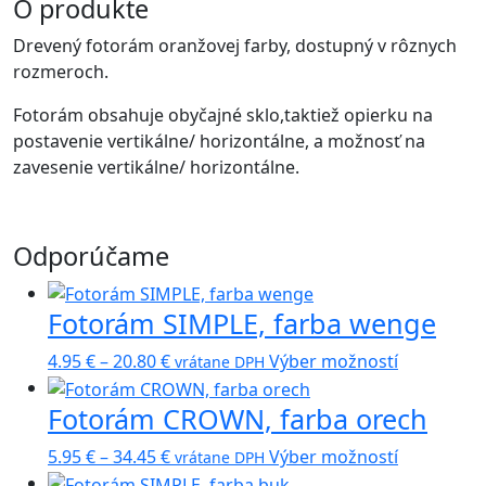
O produkte
Drevený fotorám oranžovej farby, dostupný v rôznych
rozmeroch.
Fotorám obsahuje obyčajné sklo,taktiež opierku na
postavenie vertikálne/ horizontálne, a možnosť na
zavesenie vertikálne/ horizontálne.
Odporúčame
Fotorám SIMPLE, farba wenge
Price
Tento
4.95
€
–
20.80
€
Výber možností
vrátane DPH
range:
produkt
Fotorám CROWN, farba orech
4.95 €
má
through
viacero
Price
Tento
5.95
€
–
34.45
€
Výber možností
vrátane DPH
20.80 €
variantov.
range:
produkt