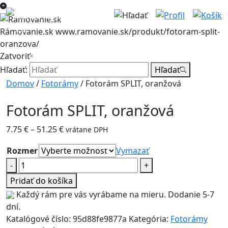
Rámovanie.sk
www.ramovanie.sk/produkt/fotoram-split-
oranzova/
Zatvoriť
Hľadať:
Hľadať
Domov
/
Fotorámy
/ Fotorám SPLIT, oranžová
Fotorám SPLIT, oranžová
Price
7.75
€
–
51.25
€
vrátane DPH
range:
Rozmer
Vymazať
7.75 €
množstvo
-
through
+
Fotorám
51.25 €
Pridať do košíka
SPLIT,
Každý rám pre vás vyrábame na mieru. Dodanie 5-7
oranžová
dní.
Katalógové číslo:
95d88fe9877a
Kategória:
Fotorámy