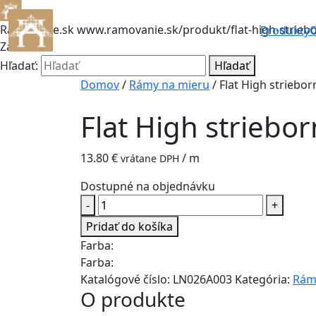
Rámovanie.sk
www.ramovanie.sk/produkt/flat-high-strieb
Produkty
O
Zatvoriť
Hľadať:
Hľadať
Domov
/
Rámy na mieru
/ Flat High striebo
Flat High striebo
13.80
€
/ m
vrátane DPH
Dostupné na objednávku
množstvo
-
+
Flat
Pridať do košíka
High
Farba:
striebornočervená
Farba:
Katalógové číslo:
LN026A003
Kategória:
Rám
O produkte