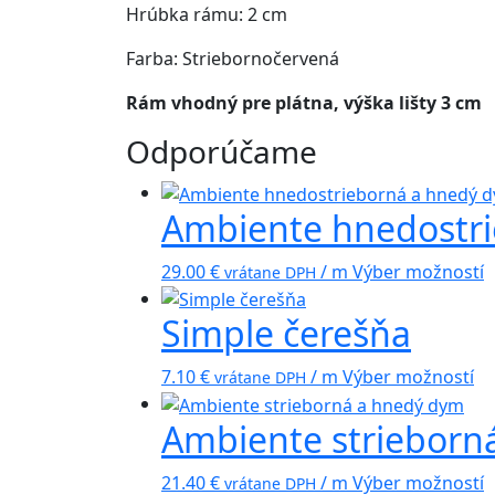
Hrúbka rámu: 2 cm
Farba: Striebornočervená
Rám vhodný pre plátna, výška lišty 3 cm
Odporúčame
Ambiente hnedostr
29.00
€
/ m
Výber možností
vrátane DPH
Simple čerešňa
7.10
€
/ m
Výber možností
vrátane DPH
Ambiente strieborn
21.40
€
/ m
Výber možností
vrátane DPH