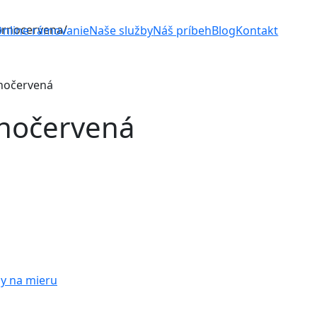
ornocervena/
nline rámovanie
Naše služby
Náš príbeh
Blog
Kontakt
rnočervená
rnočervená
y na mieru