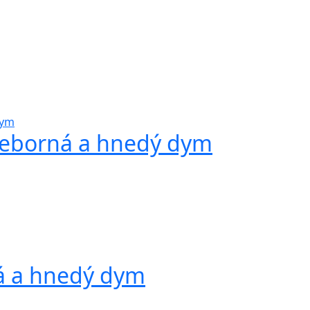
ieborná a hnedý dym
á a hnedý dym