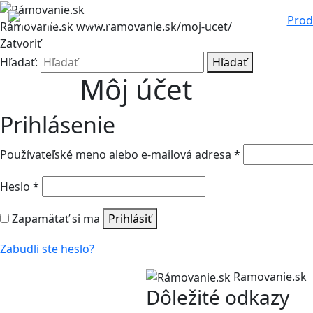
Prod
Rámovanie.sk
www.ramovanie.sk/moj-ucet/
Zatvoriť
Hľadať:
Hľadať
Môj účet
Prihlásenie
Povinné
Používateľské meno alebo e-mailová adresa
*
Povinné
Heslo
*
Zapamätať si ma
Prihlásiť
Zabudli ste heslo?
Ramovanie.sk
Dôležité odkazy