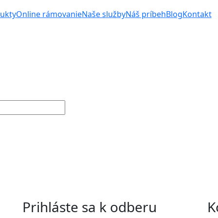
ukty
Online rámovanie
Naše služby
Náš príbeh
Blog
Kontakt
Prihláste sa k odberu
K